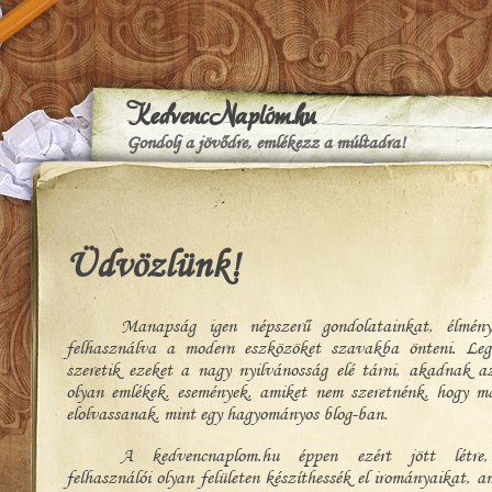
KedvencNaplóm.hu
Gondolj a jövődre, emlékezz a múltadra!
Üdvözlünk!
Manapság igen népszerű gondolatainkat, élménye
felhasználva a modern eszközöket szavakba önteni. Leg
szeretik ezeket a nagy nyilvánosság elé tárni, akadnak 
olyan emlékek, események, amiket nem szeretnénk, hogy m
elolvassanak, mint egy hagyományos blog-ban.
A kedvencnaplom.hu éppen ezért jött létre
felhasználói olyan felületen készíthessék el irományaikat, a